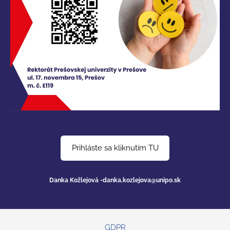
Prihláste sa kliknutím TU
Danka Kožlejová
-danka.kozlejova@unipo.sk
GDPR