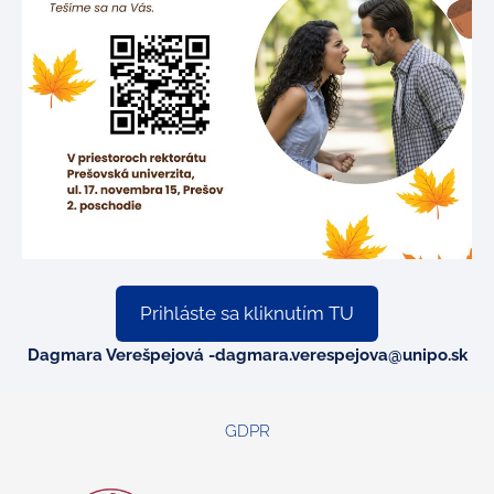
Prihláste sa kliknutím TU
Dagmara Verešpejová
-dagmara.verespejova@unipo.sk
GDPR