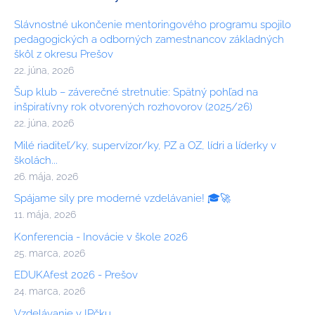
Slávnostné ukončenie mentoringového programu spojilo
pedagogických a odborných zamestnancov základných
škôl z okresu Prešov
22. júna, 2026
Šup klub – záverečné stretnutie: Spätný pohľad na
inšpiratívny rok otvorených rozhovorov (2025/26)
22. júna, 2026
Milé riaditeľ/ky, supervízor/ky, PZ a OZ, lídri a líderky v
školách...
26. mája, 2026
Spájame sily pre moderné vzdelávanie! 🎓🚀
11. mája, 2026
Konferencia - Inovácie v škole 2026
25. marca, 2026
EDUKAfest 2026 - Prešov
24. marca, 2026
Vzdelávanie v IPčku